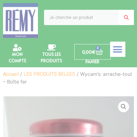
0
0,00
€
MON
TOUS LES
COMPTE
PRODUITS
PANIER
/
/ Wycam’s: arrache-tout
Accueil
LES PRODUITS BELGES
– Boîte fer