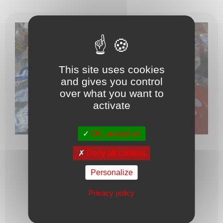
This site uses cookies
and gives you control
over what you want to
activate
OK, accept all
SUCETTES COEUR GOÛT CERISE
Deny all cookies
Personalize
Une sucette au grand coeur qui colore la langue ...
Privacy policy
1,15
€