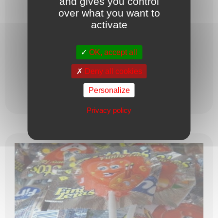
and gives you control
over what you want to
Arachide, eau, sucre. ...
activate
OK, accept all
1,15
€
LE PAQUET
Deny all cookies
Personalize
Ajouter au panier
Privacy policy