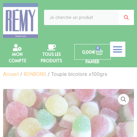
0
0,00
€
MON
TOUS LES
COMPTE
PRODUITS
PANIER
/
/ Toupie bicolore x100grs
Accueil
BONBONS