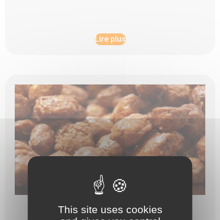
Lire plus
This site uses cookies
ARACHIDES SUCRÉES X215G