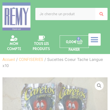
0
0,00
€
MON
TOUS LES
COMPTE
PRODUITS
PANIER
/
/ Sucettes Coeur Tache Langue
Accueil
CONFISERIES
x10