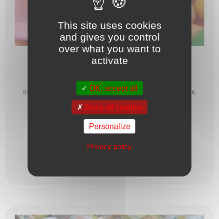
This site uses cookies
and gives you control
over what you want to
activate
BILLE DE CHEWING GUM GÉANTE X100GRS
OK, accept all
Sucre, sirop de glucose, gomme base, aromes, acidifiant : E296,
humectant : E422, antiaggloméra ...
Deny all cookies
0,92
€
Personalize
Privacy policy
Lire plus