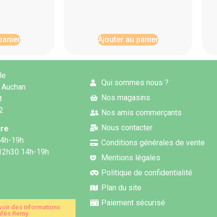
panier
Ajouter au panier
le
Qui sommes nous ?
 Auchan
Nos magasins
t
62
Nos amis commerçants
Nous contacter
ure
14h-19h
Conditions générales de vente
12h30 14h-19h
Mentions légales
Politique de confidentialité
Plan du site
Paiement sécurisé
voir des informations
fés Remy.