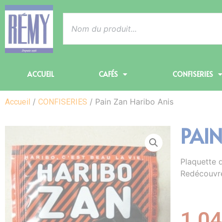
ACCUEIL
CAFÉS
CONFISERIES
/
/ Pain Zan Haribo Anis
Accueil
CONFISERIES
PAI
Plaquette d
Redécouvrez
1,0