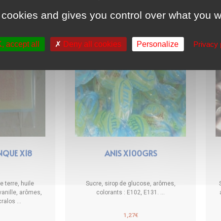
 cookies and gives you control over what you w
 accept all
Deny all cookies
Personalize
Privacy 
NQUE X18
ANIS X100GRS
terre, huile
Sucre, sirop de glucose, arômes,
vanille, arômes,
colorants : E102, E131. ...
ralos ...
1,27
€