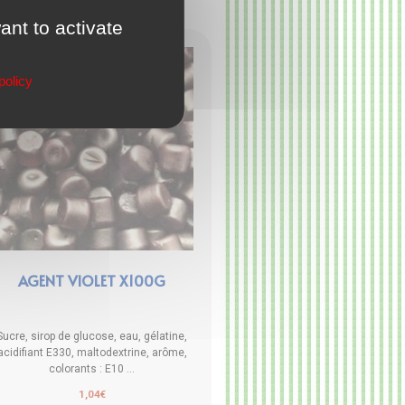
ant to activate
policy
AGENT VIOLET X100G
Sucre, sirop de glucose, eau, gélatine,
acidifiant E330, maltodextrine, arôme,
colorants : E10 ...
1,04
€