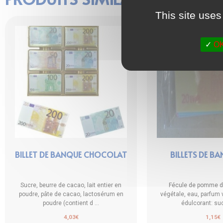
This site uses
OK,
BILLET DE BANQUE CHOCOLAT
BILLETS DE BA
Sucre, beurre de cacao, lait entier en
Fécule de pomme de 
poudre, pâte de cacao, lactosérum en
végétale, eau, parfum 
poudre (contient d ...
édulcorant: suc
4,03
€
1,15
€