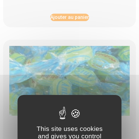
Ajouter au panier
ANIS X100GRS
This site uses cookies
and gives you control