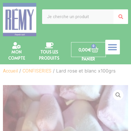
0
0,00
€
MON
TOUS LES
COMPTE
PRODUITS
PANIER
/
/ Lard rose et blanc x100grs
Accueil
CONFISERIES