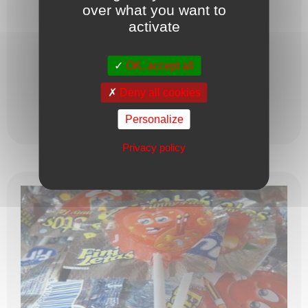
over what you want to
Sucre, sirop de glucose, arômes, colorants : E102, E131. ...
activate
1,27
€
OK, accept all
Deny all cookies
Personalize
Ajouter au panier
Privacy policy