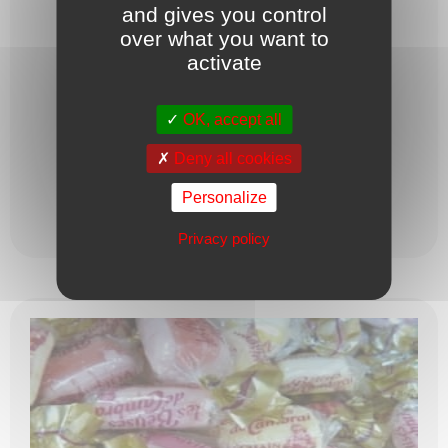
BÂTON DE RÉGLISSE
and gives you control
over what you want to
activate
...
OK, accept all
0,46
€
L'UNITÉ
Deny all cookies
Personalize
Ajouter au panier
Privacy policy