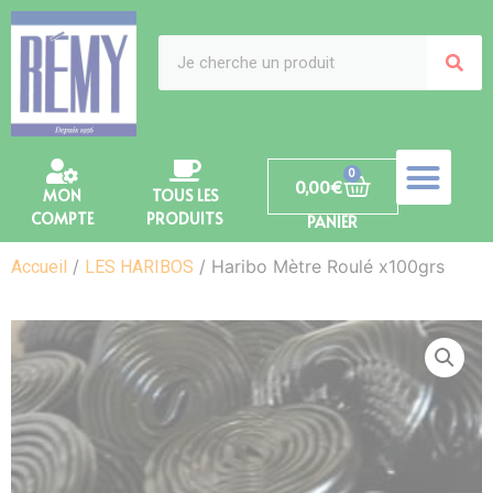
0
0,00
€
MON
TOUS LES
COMPTE
PRODUITS
PANIER
/
/ Haribo Mètre Roulé x100grs
Accueil
LES HARIBOS