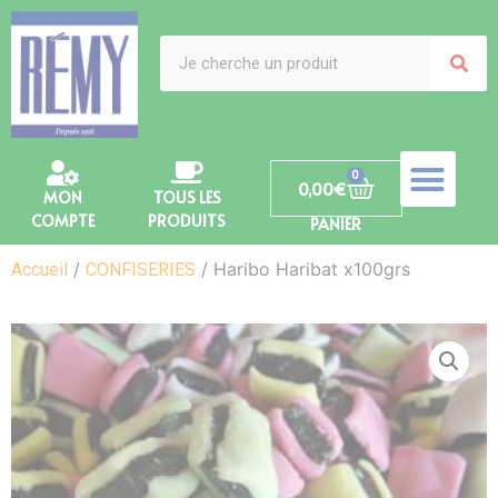
0
0,00
€
MON
TOUS LES
COMPTE
PRODUITS
PANIER
/
/ Haribo Haribat x100grs
Accueil
CONFISERIES