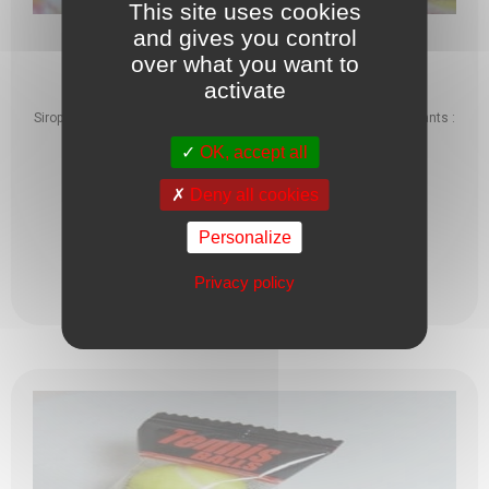
This site uses cookies
and gives you control
ARLEQUIN X100GRS
over what you want to
activate
Sirop de glucose, sucre, acidifiant : acide citrique, arômes, colorants :
curcumin, rouge coche ...
OK, accept all
1,15
€
Deny all cookies
Personalize
Privacy policy
Ajouter au panier