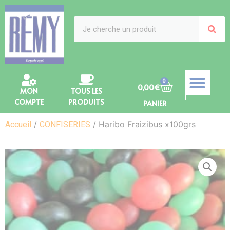
0
0,00
€
MON
TOUS LES
COMPTE
PRODUITS
PANIER
/
/ Haribo Fraizibus x100grs
Accueil
CONFISERIES