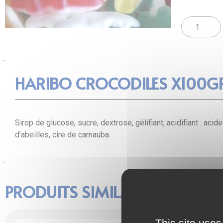
HARIBO CROCODILES X100G
Sirop de glucose, sucre, dextrose, gélifiant, acidifiant : aci
d’abeilles, cire de carnauba.
PRODUITS SIMILAIRES
This site uses