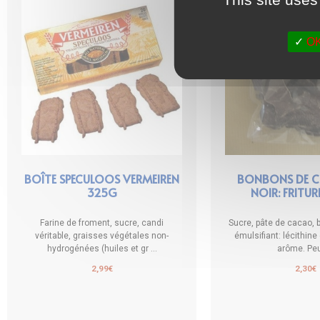
OK,
BOÎTE SPECULOOS VERMEIREN
BONBONS DE 
325G
NOIR: FRITUR
Farine de froment, sucre, candi
Sucre, pâte de cacao, 
véritable, graisses végétales non-
émulsifiant: lécithine
hydrogénées (huiles et gr ...
arôme. Peut
2,99
€
2,30
€