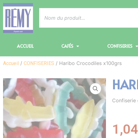
ACCUEIL
CAFÉS
CONFISERIES
/
/ Haribo Crocodiles x100grs
Accueil
CONFISERIES
HAR
Confiserie 
1,0