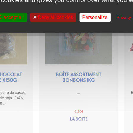
 accept all
Deny all cookies
Personalize
Privacy 
CHOCOLAT
BOÎTE ASSORTIMENT
E X150G
BONBONS 1KG
beurre de cacao,
...
E
 de soja - E476,
 ...
9,20
€
LA BOITE