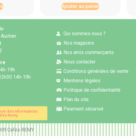
us
Ajouter au panier
le
Qui sommes nous ?
 Auchan
Nos magasins
t
62
Nos amis commerçants
Nous contacter
ure
14h-19h
Conditions générales de vente
12h30 14h-19h
Mentions légales
Politique de confidentialité
Plan du site
Paiement sécurisé
voir des informations
fés Remy.
009 Cafés REMY