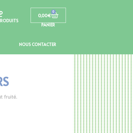
0
0,00
€
PRODUITS
PANIER
NOUS CONTACTER
RS
 fruité.