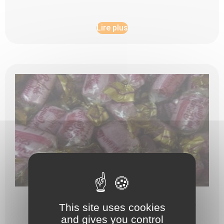
Lire plus
BÊTISES DE CAMBRAI À LA VIOLETTE X100GRS
This site uses cookies
and gives you control