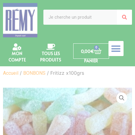
0
0,00
€
MON
TOUS LES
COMPTE
PRODUITS
PANIER
/
/ Fritizz x100grs
Accueil
BONBONS