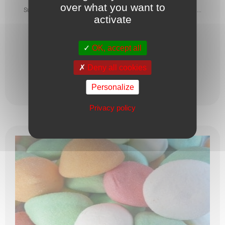
over what you want to
Sucre, sirop de glucose, arôme violette, acidifiants, colorants. ...
activate
1,38
€
OK, accept all
Deny all cookies
Personalize
Ajouter au panier
Privacy policy