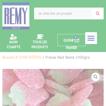
0
0,00
€
MON
TOUS LES
COMPTE
PRODUITS
PANIER
/
/ Fraise Red Band x100grs
Accueil
CONFISERIES