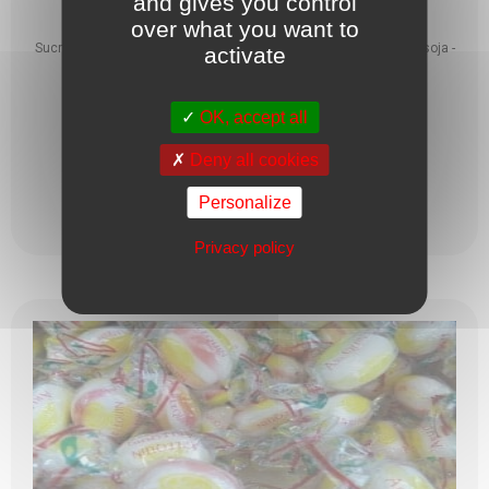
and gives you control
over what you want to
Sucre, pâte de cacao, beurre de cacao, émulsifiant: lécithine de soja -
activate
E476, arôme. Peut ...
OK, accept all
2,30
€
Deny all cookies
Personalize
Lire plus
Privacy policy