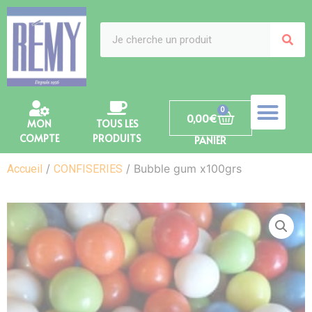
0
0,00
€
MON
TOUS LES
COMPTE
PRODUITS
PANIER
/
/ Bubble gum x100grs
Accueil
CONFISERIES