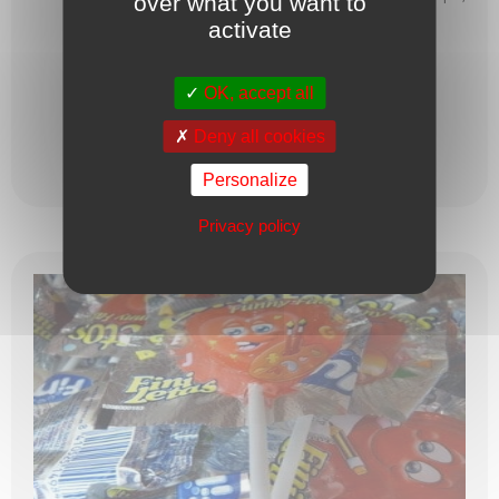
over what you want to
arômes, colorants: E104,E ...
activate
0,69
€
OK, accept all
Deny all cookies
Lire plus
Personalize
Privacy policy